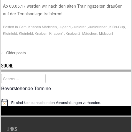
Ab 03.05.17 werden wir nach den alten Trainingszeiten draußen
auf der Tennisanlage trainieren!
Posted in
Gem. Knaben Mädchen
,
Jugend
,
Junioren
,
Juniorinnen
,
KIDs-Cup
,
Kleinfeld
,
Kleinfeld
,
Knaben
,
Knaben1
,
Knaben2
,
Mädchen
,
Midcourt
←
Older posts
Post navigation
SUCHE
Search
Bevorstehende Termine
Es sind keine anstehenden Veranstaltungen vorhanden.
H
i
n
w
e
i
LINKS