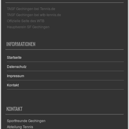
s
TASF Gechingen bei Tennis.de
TASF Gechingen bei wtb-tennis.de
Offizielle Seite des WTB
Hauptverein SF Gechingen
INFORMATIONEN
Startseite
Datenschutz
Impressum
Kontakt
KONTAKT
Sportfreunde Gechingen
Abteilung Tennis