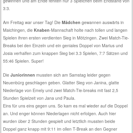
gewinnen und am Ende fehlten nur 3 Spielchen beim Endstand von
3:3.
Am Freitag war unser Tag! Die
Mädchen
gewannen auswärts in
Maichingen, die
Knaben
-Mannschaft holte nach tollen und langen
Spielen ihren ersten verdienten Sieg in Mötzingen. Zwei Match-Tie-
Breaks bei den Einzeln und ein geniales Doppel von Marius und
Josia verhalfen zum knappen Sieg bei 3.3 Spielen, 7:7 Sätzen und
55:46 Spielen. Super!
Die
Juniorinnen
mussten sich am Samstag leider gegen
Neuenbürg geschlagen geben. Glatter Sieg von Janina, glatte
Niederlage von Emely und zwei Match-Tie-breaks mit fast 2,5
Stunden Spielzeit von Jana und Paula.
Eins für uns eins gegen uns. So kam es mal wieder auf die Doppel
an. Und enger können Niederlagen nicht erfolgen. Auch hier
wurden über 2 Stunden gespielt und letztlich mussten beide
Doppel ganz knapp mit 9:11 im ollen T-Break an den Gegner