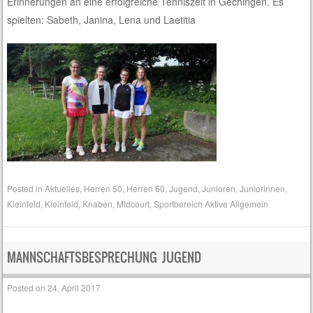
Erinnerungen an eine erfolgreiche Tenniszeit in Gechingen. Es
spielten: Sabeth, Janina, Lena und Laetitia
Posted in
Aktuelles
,
Herren 50
,
Herren 60
,
Jugend
,
Junioren
,
Juniorinnen
,
Kleinfeld
,
Kleinfeld
,
Knaben
,
Midcourt
,
Sportbereich Aktive Allgemein
MANNSCHAFTSBESPRECHUNG JUGEND
Posted on
24. April 2017