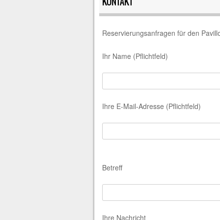
KONTAKT
Reservierungsanfragen für den Pavillo
Ihr Name (Pflichtfeld)
Ihre E-Mail-Adresse (Pflichtfeld)
B
Betreff
i
t
t
e
Ihre Nachricht