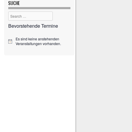
SUCHE
Search
Bevorstehende Termine
Es sind keine anstehenden
H
Veranstaltungen vorhanden.
i
n
w
e
i
s