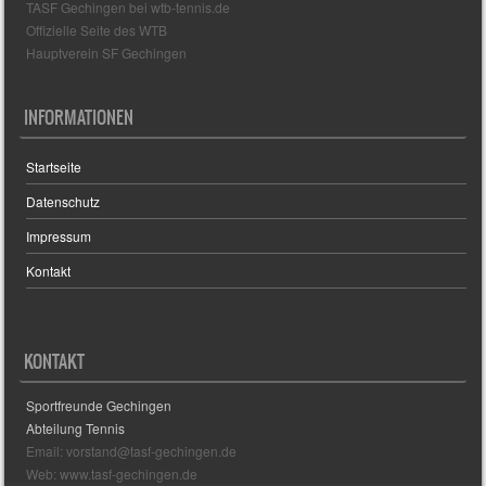
TASF Gechingen bei wtb-tennis.de
Offizielle Seite des WTB
Hauptverein SF Gechingen
INFORMATIONEN
Startseite
Datenschutz
Impressum
Kontakt
KONTAKT
Sportfreunde Gechingen
Abteilung Tennis
Email: vorstand@tasf-gechingen.de
Web: www.tasf-gechingen.de