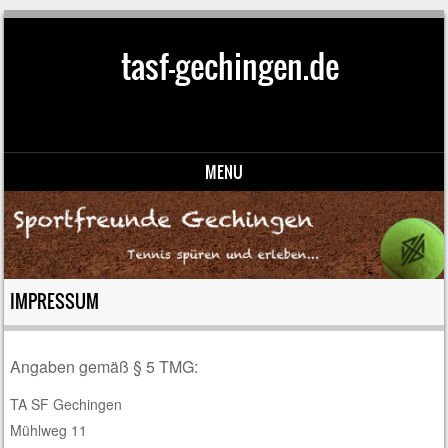
tasf-gechingen.de
MENU
Skip to content
IMPRESSUM
Angaben gemäß § 5 TMG:
TA SF Gechingen
Mühlweg 11