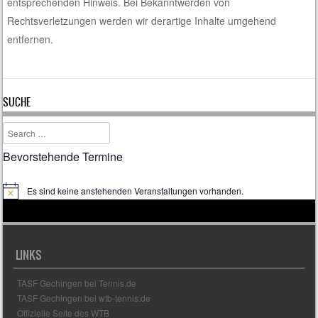
entsprechenden Hinweis. Bei Bekanntwerden von
Rechtsverletzungen werden wir derartige Inhalte umgehend
entfernen.
SUCHE
Search
Bevorstehende Termine
Es sind keine anstehenden Veranstaltungen vorhanden.
H
i
n
w
e
i
LINKS
s
TASF Gechingen bei Tennis.de
TASF Gechingen bei wtb-tennis.de
Offizielle Seite des WTB