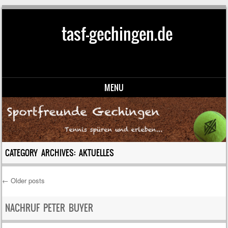
tasf-gechingen.de
MENU
Skip to content
CATEGORY ARCHIVES:
AKTUELLES
←
Older posts
Post navigation
NACHRUF PETER BUYER