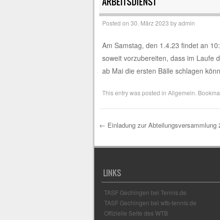
ARBEITSDIENST
Posted on
30. März 2023
by
admin
Am Samstag, den 1.4.23 findet an 10:00
soweit vorzubereiten, dass im Laufe 
ab Mai die ersten Bälle schlagen kön
This entry was posted in
Allgemein
. Bookma
←
Einladung zur Abteilungsversammlung 
Post navigation
LINKS
TASF Gechingen bei Tennis.de
TASF Gechingen bei wtb-tennis.de
Offizielle Seite des WTB