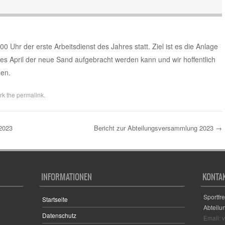
 Uhr der erste Arbeitsdienst des Jahres statt. Ziel ist es die Anlage
des April der neue Sand aufgebracht werden kann und wir hoffentlich
nen.
rk the
permalink
.
2023
Bericht zur Abteilungsversammlung 2023
→
INFORMATIONEN
KONTA
Sportfr
Startseite
Abteilu
Datenschutz
Email: 