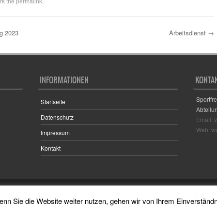
rk the
permalink
.
g 2023
Arbeitsdienst
→
INFORMATIONEN
KONTA
Sportfr
Startseite
Abteilu
Datenschutz
Email: 
Web: ww
Impressum
Kontakt
Sporty free WordPress Sports Theme
Powered By WordPress
nn Sie die Website weiter nutzen, gehen wir von Ihrem Einverständ