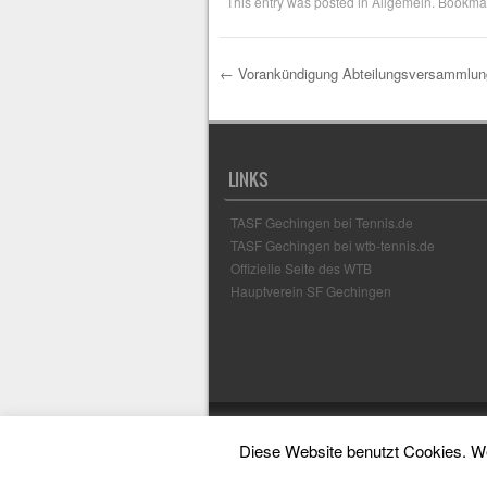
This entry was posted in
Allgemein
. Bookma
←
Vorankündigung Abteilungsversammlun
Post navigation
LINKS
TASF Gechingen bei Tennis.de
TASF Gechingen bei wtb-tennis.de
Offizielle Seite des WTB
Hauptverein SF Gechingen
Diese Website benutzt Cookies. We