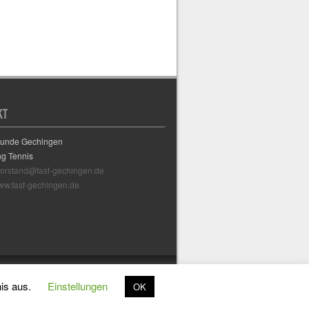
KT
eunde Gechingen
ng Tennis
vorstand@tasf-gechingen.de
w.tasf-gechingen.de
nis aus.
Einstellungen
OK