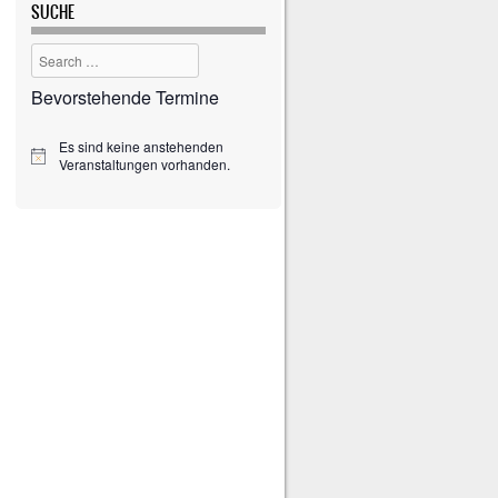
SUCHE
Search
Bevorstehende Termine
Es sind keine anstehenden
H
Veranstaltungen vorhanden.
i
n
w
e
i
s