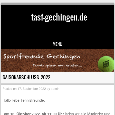
tasf-gechingen.de
MENU
Skip to content
SAISONABSCHLUSS 2022
Posted on
17. September 2022
by
admin
Hallo liebe Tennisfreunde,
am
16. Oktober 2022, ab 11:00 Uhr
laden wir alle Mitglieder und