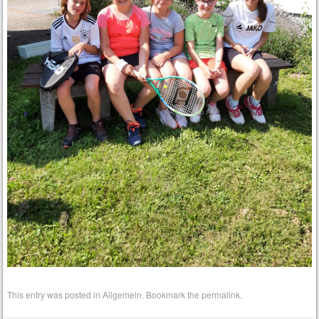
This entry was posted in
Allgemein
. Bookmark the
permalink
.