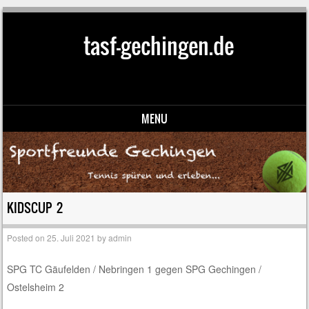
tasf-gechingen.de
MENU
Skip to content
KIDSCUP 2
Posted on
25. Juli 2021
by
admin
SPG TC Gäufelden / Nebringen 1 gegen SPG Gechingen /
Ostelsheim 2