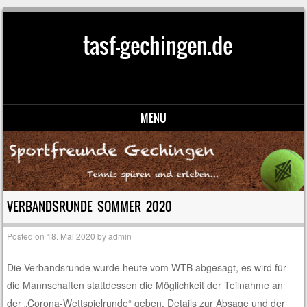
tasf-gechingen.de
MENU
Skip to content
VERBANDSRUNDE SOMMER 2020
Posted on
18. Mai 2020
by
admin
Die Verbandsrunde wurde heute vom WTB abgesagt, es wird für
die Mannschaften stattdessen die Möglichkeit der Teilnahme an
der „Corona-Wettspielrunde“ geben. Details zur Absage und der