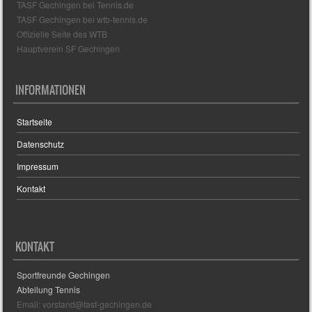
TASF Gechingen bei Tennis.de
TASF Gechingen bei wtb-tennis.de
Offizielle Seite des WTB
Hauptverein SF Gechingen
INFORMATIONEN
Startseite
Datenschutz
Impressum
Kontakt
KONTAKT
Sportfreunde Gechingen
Abteilung Tennis
Email: vorstand@tasf-gechingen.de