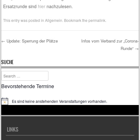
Ersatzrunde sind
hier
nachzulesen.
This entry was posted in
Allgemein
. Bookmark the
permalink
.
←
Update: Sperrung der Plätze
Infos vom Verband zur „Corona-
Runde“
→
Post navigation
SUCHE
Search
Bevorstehende Termine
Es sind keine anstehenden Veranstaltungen vorhanden.
H
i
n
w
e
i
LINKS
s