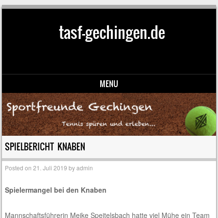
tasf-gechingen.de
MENU
Skip to content
SPIELBERICHT KNABEN
Posted on
21. Juli 2019
by
admin
Spielermangel bei den Knaben
Mannschaftsführerin Meike Speitelsbach hatte viel Mühe ein Team