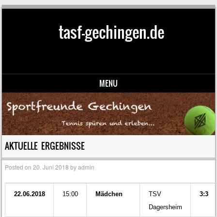
tasf-gechingen.de
MENU
Skip to content
AKTUELLE ERGEBNISSE
Posted on
20. Juni 2018
by
admin
22.06.2018
15:00
Mädchen
TSV
3:3
Dagersheim