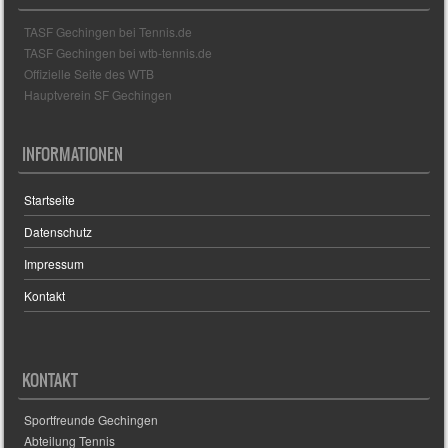
s
TASF Gechingen bei Tennis.de
TASF Gechingen bei wtb-tennis.de
Offizielle Seite des WTB
Hauptverein SF Gechingen
INFORMATIONEN
Startseite
Datenschutz
Impressum
Kontakt
KONTAKT
Sportfreunde Gechingen
Abteilung Tennis