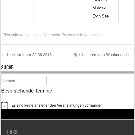
M./Max
Eyth See
This entry was posted in
Allgemein
. Bookmark the
permalink
.
←
Tennistreff am 22.06.2018
Spielberichte vom Wochenende
→
Post navigation
SUCHE
Search
Bevorstehende Termine
Es sind keine anstehenden Veranstaltungen vorhanden.
H
i
n
w
e
i
LINKS