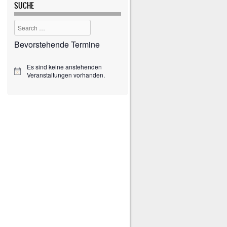
SUCHE
Search
Bevorstehende Termine
Es sind keine anstehenden
H
Veranstaltungen vorhanden.
i
n
w
e
i
s