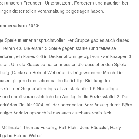
ei unseren Freunden, Unterstützern, Förderern und natürlich bei
ingen dieser tollen Veranstaltung beigetragen haben.
 Sommersaison 2023:
e Spiele in einer anspruchsvollen 7er Gruppe gab es auch dieses
Herren 40. Die ersten 3 Spiele gegen starke (und teilweise
erloren, ein klares 0-6 in Deckenpfronn gefolgt von zwei knappen 3-
ten. Um die Klasse zu halten mussten die ausstehenden Spiele
nberg (Danke an Helmut Weber und vier gewonnene Match Tie
usen gingen dann schonmal in die richtige Richtung. Im
 sich der Gegner allerdings als zu stark, die 1-5 Niederlage
 und damit voraussichtlich den Abstieg in die Bezirksstaffel 2. Der
 erklärtes Ziel für 2024, mit der personellen Verstärkung durch Björn
eniger Verletzungspech ist das auch durchaus realistisch.
 Müllmaier, Thomas Pokorny, Ralf Richt, Jens Häussler, Harry
eihgabe Helmut Weber.