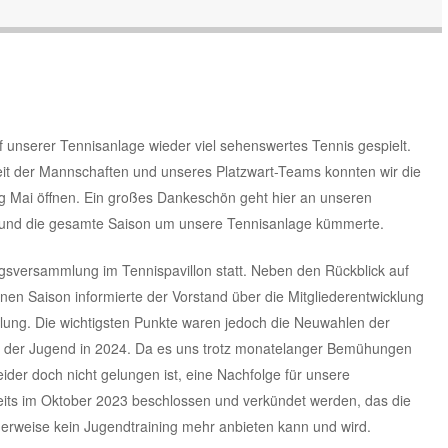
unserer Tennisanlage wieder viel sehenswertes Tennis gespielt.
it der Mannschaften und unseres Platzwart-Teams konnten wir die
ang Mai öffnen. Ein großes Dankeschön geht hier an unseren
ut und die gesamte Saison um unsere Tennisanlage kümmerte.
sversammlung im Tennispavillon statt. Neben den Rückblick auf
nen Saison informierte der Vorstand über die Mitgliederentwicklung
teilung. Die wichtigsten Punkte waren jedoch die Neuwahlen der
g der Jugend in 2024. Da es uns trotz monatelanger Bemühungen
ider doch nicht gelungen ist, eine Nachfolge für unsere
eits im Oktober 2023 beschlossen und verkündet werden, das die
herweise kein Jugendtraining mehr anbieten kann und wird.