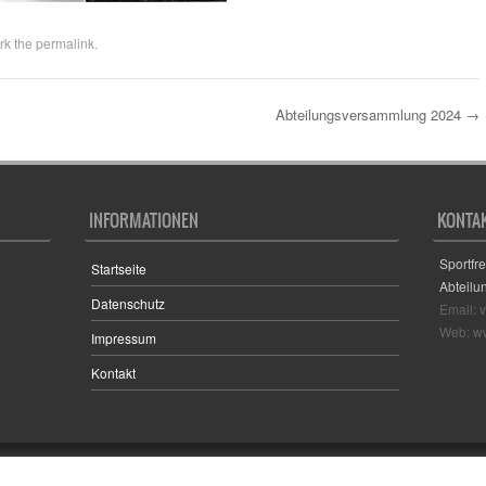
rk the
permalink
.
Abteilungsversammlung 2024
→
INFORMATIONEN
KONTA
Sportfr
Startseite
Abteilu
Datenschutz
Email: 
Web: ww
Impressum
Kontakt
Sporty free WordPress Sports Theme
Powered By WordPress