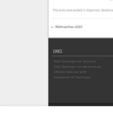
This entry was posted in
Allgemein
. Bookma
←
Weihnachten 2023
Post navigation
LINKS
TASF Gechingen bei Tennis.de
TASF Gechingen bei wtb-tennis.de
Offizielle Seite des WTB
Hauptverein SF Gechingen