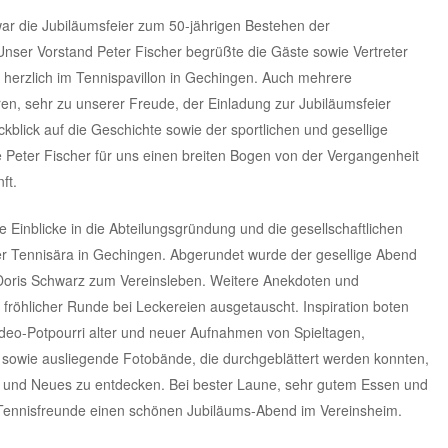
r die Jubiläumsfeier zum 50-jährigen Bestehen der
ser Vorstand Peter Fischer begrüßte die Gäste sowie Vertreter
herzlich im Tennispavillon in Gechingen. Auch mehrere
en, sehr zu unserer Freude, der Einladung zur Jubiläumsfeier
ckblick auf die Geschichte sowie der sportlichen und gesellige
te Peter Fischer für uns einen breiten Bogen von der Vergangenheit
ft.
 Einblicke in die Abteilungsgründung und die gesellschaftlichen
Tennisära in Gechingen. Abgerundet wurde der gesellige Abend
Doris Schwarz zum Vereinsleben. Weitere Anekdoten und
röhlicher Runde bei Leckereien ausgetauscht. Inspiration boten
ideo-Potpourri alter und neuer Aufnahmen von Spieltagen,
c. sowie ausliegende Fotobände, die durchgeblättert werden konnten,
 und Neues zu entdecken. Bei bester Laune, sehr gutem Essen und
Tennisfreunde einen schönen Jubiläums-Abend im Vereinsheim.