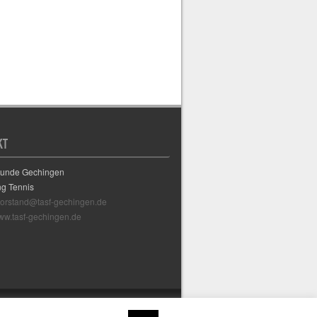
KT
eunde Gechingen
ng Tennis
vorstand@tasf-gechingen.de
w.tasf-gechingen.de