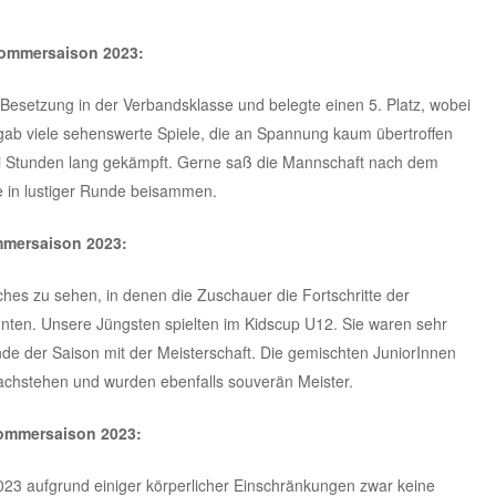
Sommersaison 2023:
Besetzung in der Verbandsklasse und belegte einen 5. Platz, wobei
s gab viele sehenswerte Spiele, die an Spannung kaum übertroffen
ei Stunden lang gekämpft. Gerne saß die Mannschaft nach dem
e in lustiger Runde beisammen.
mmersaison 2023:
ches zu sehen, in denen die Zuschauer die Fortschritte der
nten. Unsere Jüngsten spielten im Kidscup U12. Sie waren sehr
nde der Saison mit der Meisterschaft. Die gemischten JuniorInnen
nachstehen und wurden ebenfalls souverän Meister.
 Sommersaison 2023:
23 aufgrund einiger körperlicher Einschränkungen zwar keine