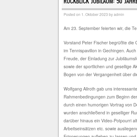
RÜCKBLICK JUBILÄUM: 50 JAHR
Posted on
1. Oktober 2023
by
admin
Am 23. September feierten wir, die T
Vorstand Peter Fischer begrüßte die 
im Tennispavillon in Gechingen. Auc
Freude, der Einladung zur Jubiläumsfe
sowie der sportlichen und gesellige Ak
Bogen von der Vergangenheit über die
Wolfgang Allroth gab uns interessante
Rahmenbedingungen zum Beginn der T
durch einen humorigen Vortrag von D
wurden anschließend in geselliger Ru
darüber hinaus ein Video-Potpourri al
Arbeitseinsätzen etc. sowie ausliege
Erinnerungen aufleben zu lassen un