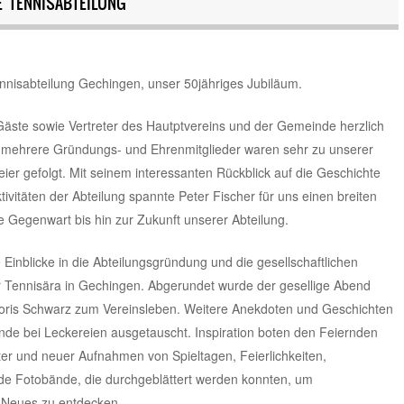
E TENNISABTEILUNG
ennisabteilung Gechingen, unser 50jähriges Jubiläum.
Gäste sowie Vertreter des Hautptvereins und der Gemeinde herzlich
h mehrere Gründungs- und Ehrenmitglieder waren sehr zu unserer
ier gefolgt. Mit seinem interessanten Rückblick auf die Geschichte
tivitäten der Abteilung spannte Peter Fischer für uns einen breiten
 Gegenwart bis hin zur Zukunft unserer Abteilung.
 Einblicke in die Abteilungsgründung und die gesellschaftlichen
ennisära in Gechingen. Abgerundet wurde der gesellige Abend
oris Schwarz zum Vereinsleben. Weitere Anekdoten und Geschichten
nde bei Leckereien ausgetauscht. Inspiration boten den Feiernden
ter und neuer Aufnahmen von Spieltagen, Feierlichkeiten,
nde Fotobände, die durchgeblättert werden konnten, um
d Neues zu entdecken.