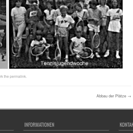
rk the
permalink
.
Abbau der Plätze
→
INFORMATIONEN
KONTA