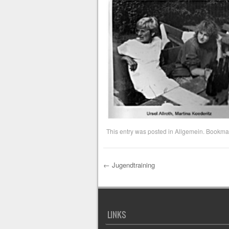
This entry was posted in
Allgemein
. Bookma
←
Jugendtraining
Post navigation
LINKS