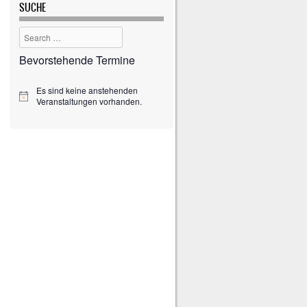
SUCHE
Search
Bevorstehende Termine
Es sind keine anstehenden
H
Veranstaltungen vorhanden.
i
n
w
e
i
s