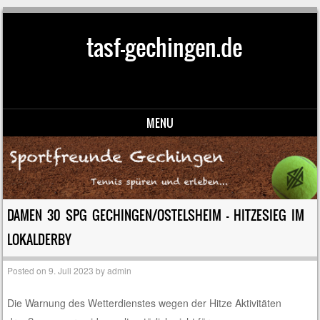
tasf-gechingen.de
MENU
Skip to content
DAMEN 30 SPG GECHINGEN/OSTELSHEIM – HITZESIEG IM
LOKALDERBY
Posted on
9. Juli 2023
by
admin
Die Warnung des Wetterdienstes wegen der Hitze Aktivitäten