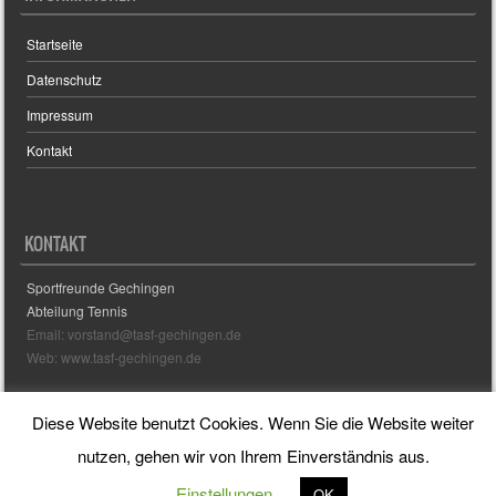
Startseite
Datenschutz
Impressum
Kontakt
KONTAKT
Sportfreunde Gechingen
Abteilung Tennis
Email: vorstand@tasf-gechingen.de
Web: www.tasf-gechingen.de
Diese Website benutzt Cookies. Wenn Sie die Website weiter
Sporty free WordPress Sports Theme
Powered By WordPress
nutzen, gehen wir von Ihrem Einverständnis aus.
Einstellungen
OK