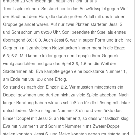
draußen zu vermeiden galt natürlich nicht für uns
Tennisspielerinnen. So stand heute das Auswärtsspiel gegen Weil
der Stadt auf dem Plan, die durch großen Zufall mit uns in einer
Gruppe gelandet waren. Auf nur zwei Plätzen starteten Jessi S.
und Soni schon um 09:30 Uhr. Soni beendete ihr Spiel als erstes
überragend 6:0; 6:0. Auch Jessi S. war in super Form und trieb ihre
Gegnerin mit zahlreichen Netzattacken immer mehr in die Enge:
6:3; 6:2. Miri konnte leider gegen den Topspin ihrer Gegnerin
wenig ausrichten und gab das Spiel 3:6; 1:6 an die Weil der
Städterinnen ab. Eva kämpfte gegen eine bockstarke Nummer 1,
am Ende mit 3:6; 2:6 ohne Erfolg.
So stand es nach den Einzeln 2:2. Wir mussten mindestens ein
Doppel gewinnen und durften nicht zu viele Spiele abgeben. Nach
langer Beratung haben wir uns schließlich für die Lösung mit Joker
entschieden: Meike stieg an Nummer 3 ein und verstärkte das
Einser-Doppel mit Jessi S. an Nummer 2, so dass wir taktisch klug
Eva mit Nummer 1 und Soni mit Nummer 4 ins Zweier-Doppel
stellen konnten. Jessi S. und Meike konnten gegen routinierte und