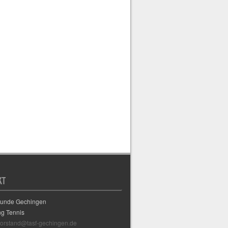
KT
eunde Gechingen
ng Tennis
vorstand@tasf-gechingen.de