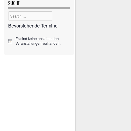
SUCHE
Search
Bevorstehende Termine
Es sind keine anstehenden
H
Veranstaltungen vorhanden.
i
n
w
e
i
s