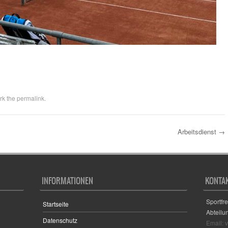
rk the
permalink
.
Arbeitsdienst
→
INFORMATIONEN
KONTA
Sportfr
Startseite
Abteilu
Datenschutz
Email: 