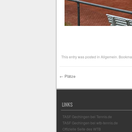
This entry was posted in
Allgemein
. Bookma
←
Plätze
Post navigation
LINKS
TASF Gechingen bei Tennis.de
TASF Gechingen bei wtb-tennis.de
Offizielle Seite des WTB