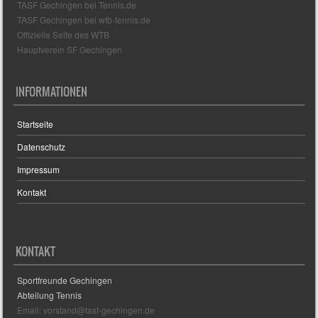
TASF Gechingen bei Tennis.de
TASF Gechingen bei wtb-tennis.de
Offizielle Seite des WTB
Hauptverein SF Gechingen
INFORMATIONEN
Startseite
Datenschutz
Impressum
Kontakt
KONTAKT
Sportfreunde Gechingen
Abteilung Tennis
Email: vorstand@tasf-gechingen.de