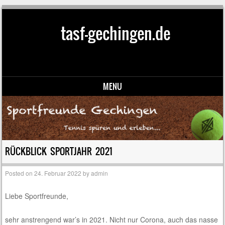
tasf-gechingen.de
MENU
Skip to content
RÜCKBLICK SPORTJAHR 2021
Posted on
24. Februar 2022
by
admin
Liebe Sportfreunde,
sehr anstrengend war’s in 2021. Nicht nur Corona, auch das nasse