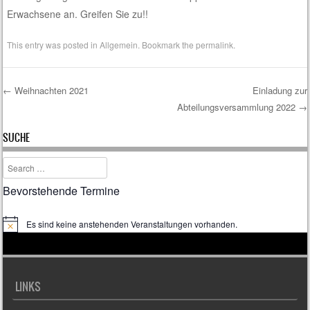
Erwachsene an. Greifen Sie zu!!
This entry was posted in
Allgemein
. Bookmark the
permalink
.
←
Weihnachten 2021
Einladung zur
Abteilungsversammlung 2022
→
Post navigation
SUCHE
Search
Bevorstehende Termine
Es sind keine anstehenden Veranstaltungen vorhanden.
H
i
n
w
e
i
LINKS
s