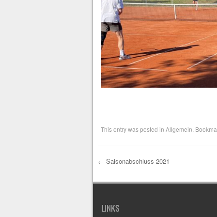
This entry was posted in
Allgemein
. Bookma
←
Saisonabschluss 2021
Post navigation
LINKS