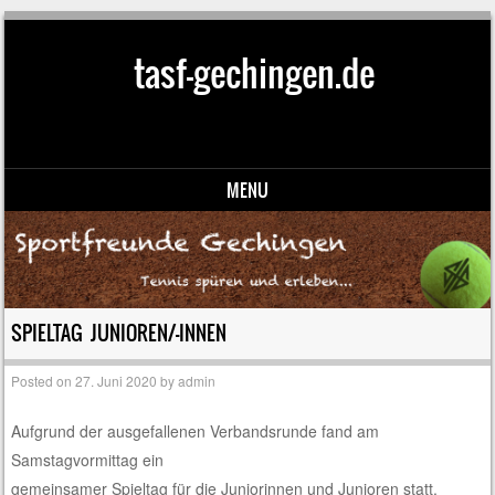
tasf-gechingen.de
MENU
Skip to content
SPIELTAG JUNIOREN/-INNEN
Posted on
27. Juni 2020
by
admin
Aufgrund der ausgefallenen Verbandsrunde fand am
Samstagvormittag ein
gemeinsamer Spieltag für die Juniorinnen und Junioren statt.