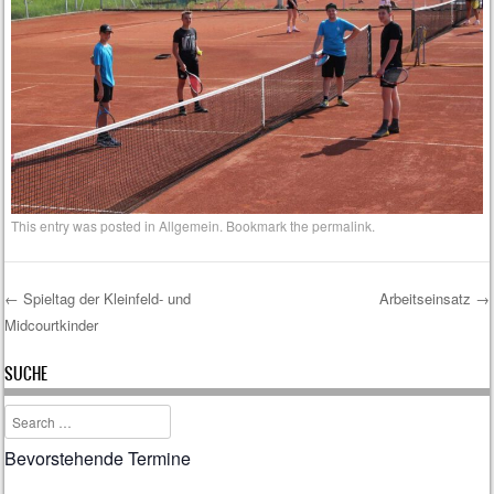
This entry was posted in
Allgemein
. Bookmark the
permalink
.
←
Spieltag der Kleinfeld- und
Arbeitseinsatz
→
Midcourtkinder
Post navigation
SUCHE
Search
Bevorstehende Termine