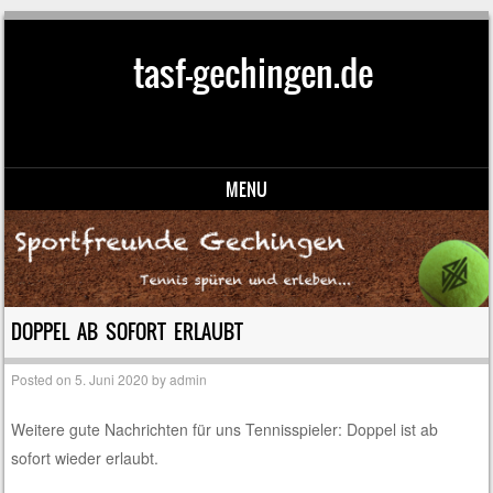
tasf-gechingen.de
MENU
Skip to content
DOPPEL AB SOFORT ERLAUBT
Posted on
5. Juni 2020
by
admin
Weitere gute Nachrichten für uns Tennisspieler: Doppel ist ab
sofort wieder erlaubt.