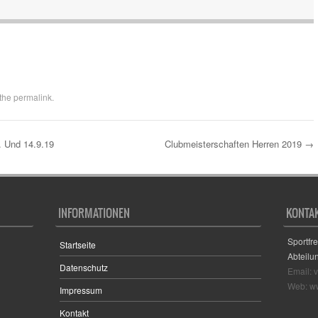
 the
permalink
.
. Und 14.9.19
Clubmeisterschaften Herren 2019
→
INFORMATIONEN
KONTA
Sportfr
Startseite
Abteilu
Datenschutz
Email: 
Web: ww
Impressum
Kontakt