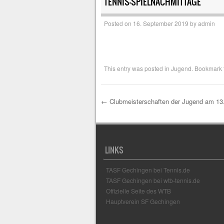
TENNIS-SPIELNACHMITTAGE
Posted on
16. September 2019
by
admin
This entry was posted in
Jugend
. Bookmark
←
Clubmeisterschaften der Jugend am 13
Post navigation
LINKS
TASF Gechingen bei Tennis.de
TASF Gechingen bei wtb-tennis.de
Offizielle Seite des WTB
Hauptverein SF Gechingen