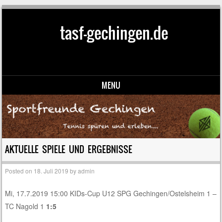
tasf-gechingen.de
MENU
Skip to content
AKTUELLE SPIELE UND ERGEBNISSE
Posted on
18. Juli 2019
by
admin
Mi, 17.7.2019 15:00 KIDs-Cup U12 SPG Gechingen/Ostelsheim 1 –
TC Nagold 1
1:5