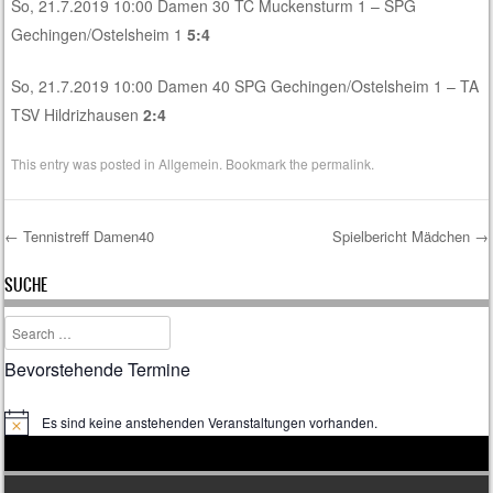
So, 21.7.2019 10:00 Damen 30 TC Muckensturm 1 – SPG
Gechingen/Ostelsheim 1
5:4
So, 21.7.2019 10:00 Damen 40 SPG Gechingen/Ostelsheim 1 – TA
TSV Hildrizhausen
2:4
This entry was posted in
Allgemein
. Bookmark the
permalink
.
←
Tennistreff Damen40
Spielbericht Mädchen
→
Post navigation
SUCHE
Search
Bevorstehende Termine
Es sind keine anstehenden Veranstaltungen vorhanden.
H
i
n
w