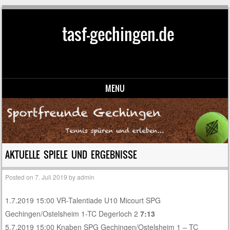
tasf-gechingen.de
MENU
Skip to content
AKTUELLE SPIELE UND ERGEBNISSE
Posted on
7. Juli 2019
by
admin
1.7.2019 15:00 VR-Talentiade U10 Micourt SPG
Gechingen/Ostelsheim 1-TC Degerloch 2
7
:13
5.7.2019 15:00 Knaben SPG Gechingen/Ostelsheim 1 – TC