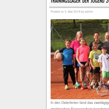
TRAININGSLAGER DER JUGEND 24.
Posted on
5. Mai 2019
by
admin
In den Osterferien fand das zweitägi
strahlendem Sonnenschein bereiteten s