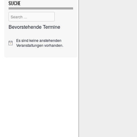
SUCHE
Search
Bevorstehende Termine
Es sind keine anstehenden
H
Veranstaltungen vorhanden.
i
n
w
e
i
s