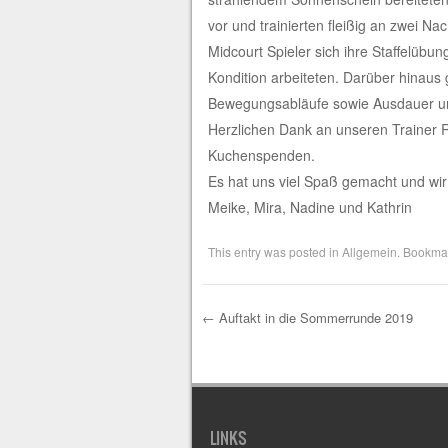
vor und trainierten fleißig an zwei N
Midcourt Spieler sich ihre Staffelübu
Kondition arbeiteten. Darüber hinaus
Bewegungsabläufe sowie Ausdauer und 
Herzlichen Dank an unseren Trainer Ro
Kuchenspenden.
Es hat uns viel Spaß gemacht und wir
Meike, Mira, Nadine und Kathrin
This entry was posted in
Allgemein
. Bookma
←
Auftakt in die Sommerrunde 2019
Post navigation
LINKS