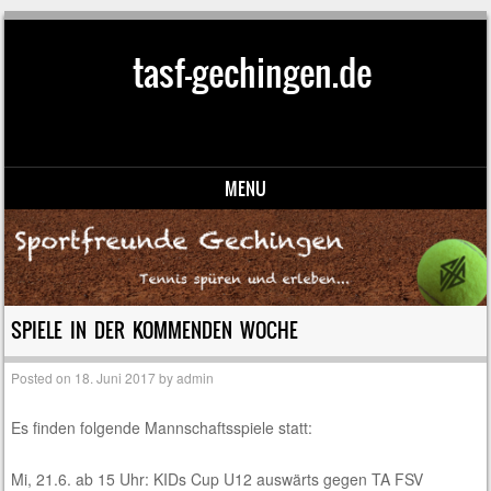
tasf-gechingen.de
MENU
Skip to content
SPIELE IN DER KOMMENDEN WOCHE
Posted on
18. Juni 2017
by
admin
Es finden folgende Mannschaftsspiele statt:
Mi, 21.6. ab 15 Uhr: KIDs Cup U12 auswärts gegen TA FSV