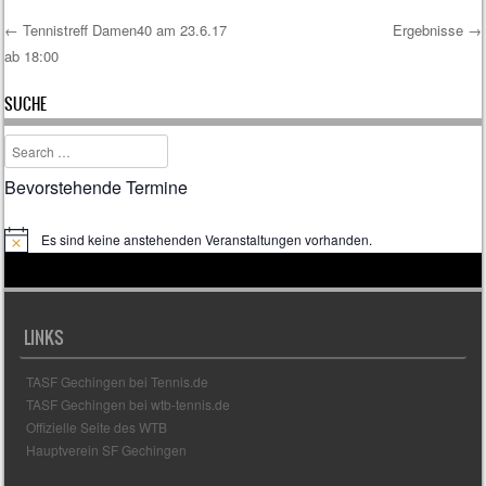
←
Tennistreff Damen40 am 23.6.17
Ergebnisse
→
ab 18:00
Post navigation
SUCHE
Search
Bevorstehende Termine
Es sind keine anstehenden Veranstaltungen vorhanden.
H
i
n
w
e
i
LINKS
s
TASF Gechingen bei Tennis.de
TASF Gechingen bei wtb-tennis.de
Offizielle Seite des WTB
Hauptverein SF Gechingen