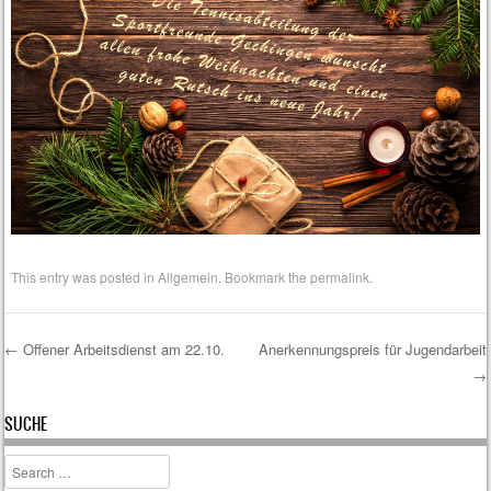
This entry was posted in
Allgemein
. Bookmark the
permalink
.
←
Offener Arbeitsdienst am 22.10.
Anerkennungspreis für Jugendarbeit
→
Post navigation
SUCHE
Search