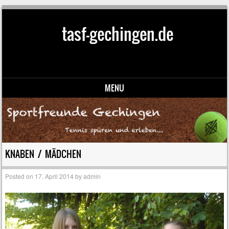
tasf-gechingen.de
MENU
Skip to content
KNABEN / MÄDCHEN
Posted on
17. April 2014
by
admin