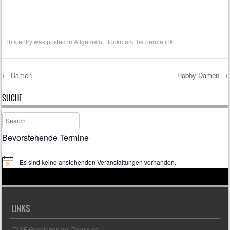
This entry was posted in
Allgemein
. Bookmark the
permalink
.
←
Damen
Hobby Damen
→
Post navigation
SUCHE
Search
Bevorstehende Termine
Es sind keine anstehenden Veranstaltungen vorhanden.
H
i
n
w
e
i
LINKS
s
TASF Gechingen bei Tennis.de