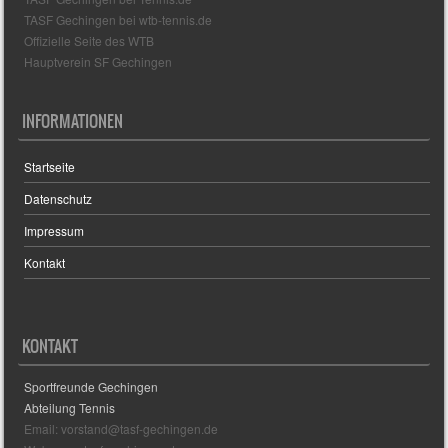
TASF Gechingen bei wtb-tennis.de
Offizielle Seite des WTB
Hauptverein SF Gechingen
INFORMATIONEN
Startseite
Datenschutz
Impressum
Kontakt
KONTAKT
Sportfreunde Gechingen
Abteilung Tennis
Email: vorstand@tasf-gechingen.de