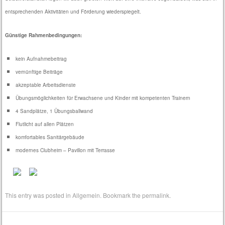
entsprechenden Aktivitäten und Förderung wiederspiegelt.
Günstige Rahmenbedingungen:
kein Aufnahmebeitrag
vernünftige Beiträge
akzeptable Arbeitsdienste
Übungsmöglichkeiten für Erwachsene und Kinder mit kompetenten Trainern
4 Sandplätze, 1 Übungsballwand
Flutlicht auf allen Plätzen
komfortables Sanitärgebäude
modernes Clubheim – Pavillon mit Terrasse
This entry was posted in
Allgemein
. Bookmark the
permalink
.