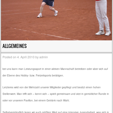
ALLGEMEINES
Posted on
4. April 2010
by
admin
bei uns kann man Leistungssport in einer aktiven Mannschaft betreiben oder aber sich auf
der Ebene des Hobby- bzw. Freizeitsports betätigen.
Letzteres wird von der Mehrzahl unserer Mitglieder gepflegt und besitzt einen hohen
Stellenwert. Man trifft sich – kennt sich – spielt gemeinsam und sitzt in gemütlicher Runde in
oder vor unserem Pavillon, bei einem Getränk nach Wahl.
Selbstverständlich legen wir auch größten Wert auf eine intensive Jugendarbeit, was sich in