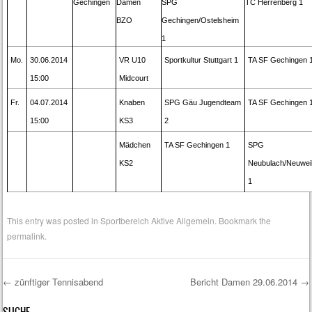
Gechingen
Damen
SPG
TC Herrenberg 1
BZO
Gechingen/Ostelsheim
1
Mo.
30.06.2014
VR U10
Sportkultur Stuttgart 1
TA SF Gechingen 
15:00
Midcourt
Fr.
04.07.2014
Knaben
SPG Gäu Jugendteam
TA SF Gechingen 
15:00
KS3
2
Mädchen
TA SF Gechingen 1
SPG
KS2
Neubulach/Neuwei
1
This entry was posted in
Sportbereich Aktive Allgemein
. Bookmark the
permalink
.
←
zünftiger Tennisabend
Bericht Damen 29.06.2014
→
Post navigation