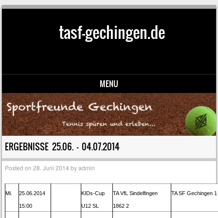
tasf-gechingen.de
MENU
Skip to content
ERGEBNISSE 25.06. – 04.07.2014
Posted on
28. Juni 2014
by
admin
Mi.
25.06.2014
KIDs-Cup
TA VfL Sindelfingen
TA SF Gechingen 1
15:00
U12 SL
1862 2