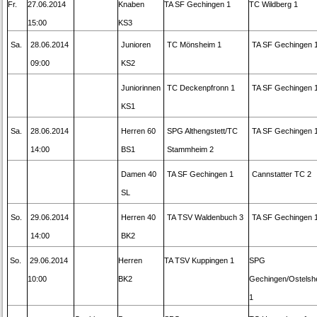
Fr.
27.06.2014
Knaben
TA SF Gechingen 1
TC Wildberg 1
15:00
KS3
Sa.
28.06.2014
Junioren
TC Mönsheim 1
TA SF Gechingen 
09:00
KS2
Juniorinnen
TC Deckenpfronn 1
TA SF Gechingen 
KS1
Sa.
28.06.2014
Herren 60
SPG Althengstett/TC
TA SF Gechingen 
14:00
BS1
Stammheim 2
Damen 40
TA SF Gechingen 1
Cannstatter TC 2
SL
So.
29.06.2014
Herren 40
TA TSV Waldenbuch 3
TA SF Gechingen 
14:00
BK2
So.
29.06.2014
Herren
TA TSV Kuppingen 1
SPG
10:00
BK2
Gechingen/Ostelsh
1