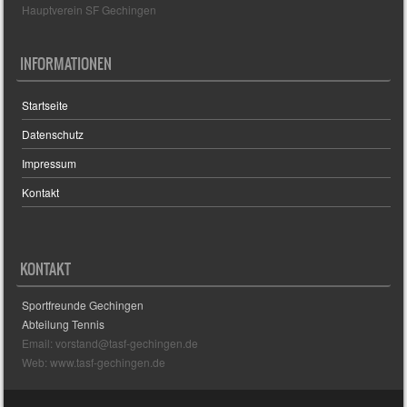
Hauptverein SF Gechingen
INFORMATIONEN
Startseite
Datenschutz
Impressum
Kontakt
KONTAKT
Sportfreunde Gechingen
Abteilung Tennis
Email: vorstand@tasf-gechingen.de
Web: www.tasf-gechingen.de