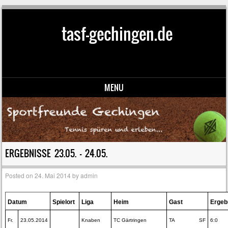
tasf-gechingen.de
MENU
Skip to content
ERGEBNISSE 23.05. – 24.05.
Posted on
24. Mai 2014
by
admin
Datum
Spielort
Liga
Heim
Gast
Ergeb
Fr.
23.05.2014
Knaben
TC Gärtringen
TA SF
6:0