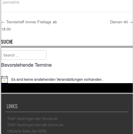
permalink
.
←
Tennistreff immer Freitags ab
Damen 40
→
18:00
Post navigation
SUCHE
Search
Bevorstehende Termine
Es sind keine anstehenden Veranstaltungen vorhanden.
H
i
n
w
e
i
LINKS
s
TASF Gechingen bei Tennis.de
TASF Gechingen bei wtb-tennis.de
Offizielle Seite des WTB