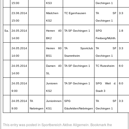
15:00
KS3
Gechingen 1
23.06.2014
Mädchen
TC Egenhausen
TA SF
3:3
15:00
KS2
Gechingen 1
Sa.
24.05.2014
Herren 40
TA SF Gechingen 1
SPG
1:8
14:00
BK2
Freiberg/Mühlh.
24.05.2014
Herren 60
TA Sportclub
TA SF
3:3
14:00
BS1
Stammheim
Gechingen 1
24.05.2014
Damen 40
TA SF Gechingen 1
TC Rutesheim
6:0
14:00
SL
24.05.2014
Junioren
TA SF Gechingen 1
SPG Weil d.
6:0
9:00
KS2
Stadt 3
24.05.2014
TA
Juniorinnen
SPG
TA SF
3:3
9:00
Nebringen
KS1
Gäufelden/Nebringen
Gechingen 1
This entry was posted in
Sportbereich Aktive Allgemein
. Bookmark the