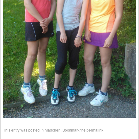
This entry was posted in
Mädchen
. Bookmark the
permalink
.