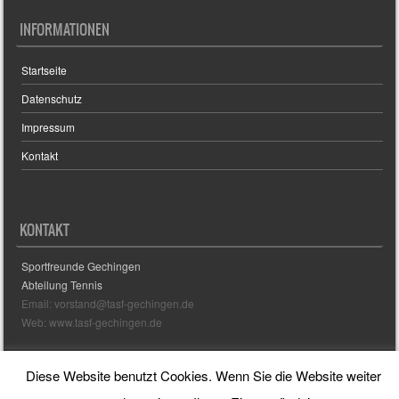
INFORMATIONEN
Startseite
Datenschutz
Impressum
Kontakt
KONTAKT
Sportfreunde Gechingen
Abteilung Tennis
Email: vorstand@tasf-gechingen.de
Web: www.tasf-gechingen.de
Diese Website benutzt Cookies. Wenn Sie die Website weiter
Sporty free WordPress Sports Theme
Powered By WordPress