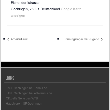
Eichendorffstrasse
Gechingen
,
75391
Deutschland
Google Karte
anzeigen
Arbeitsdienst
Trainingslager der Jugend
LINKS
TASF Gechingen bei Tennis.de
TASF Gechingen bei wtb-tennis.de
Offizielle Seite des WTB
Hauptverein SF Gechingen