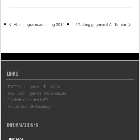
Abteilungsversammlung 2019
12. Jung gegen/mit Alt Turnier
LINKS
TASF Gechingen bei Tennis.de
TASF Gechingen bei wtb-tennis.de
Offizielle Seite des WTB
Hauptverein SF Gechingen
INFORMATIONEN
Startseite